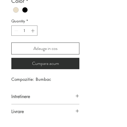
Color
*
Quantity
*
Adauga in cos
Cumpara acum
Compozitie: Bumbac
Intretinere
Haine sifonate manual. Nu
Livrare
necesita calcare.
Depozitare: Dupa spalare si
5-7 zile lucratoare.