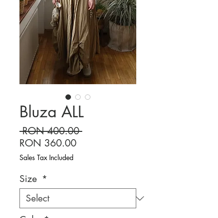
Bluza ALL
Regular
 RON 400.00 
Sale
Price
RON 360.00
Price
Sales Tax Included
Size
*