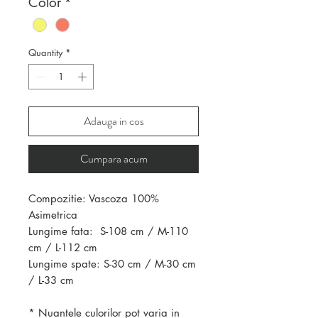
Color
*
Quantity
*
Adauga in cos
Cumpara acum
Compozitie: Vascoza 100%
Asimetrica
Lungime fata: S-108 cm / M-110
cm / L-112 cm
Lungime spate: S-30 cm / M-30 cm
/ L-33 cm
* Nuantele culorilor pot varia in