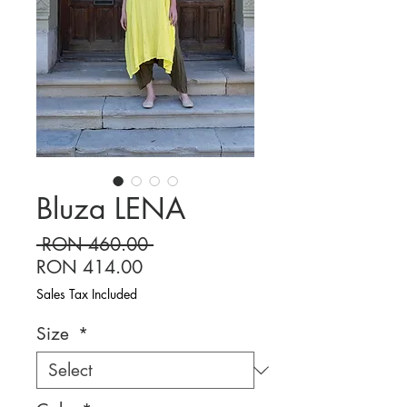
Bluza LENA
Regular
 RON 460.00 
Sale
Price
RON 414.00
Price
Sales Tax Included
Size
*