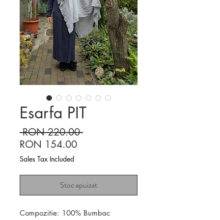
Esarfa PIT
Regular
 RON 220.00 
Sale
Price
RON 154.00
Price
Sales Tax Included
Stoc epuizat
Compozitie: 100% Bumbac