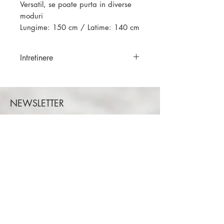
Versatil, se poate purta in diverse
moduri
Lungime: 150 cm / Latime: 140 cm
Intretinere
Haine sifonate manual. Nu
necesita calcare.
Depozitare: Dupa spalare si
NEWSLETTER
uscare, se rasucesc pe mana si se
Aboneaza-te la newsletter si fii la curent cu
innoada.
noutatile si ofertele noastre!
ABONEAZA-TE
Adresa: Intrarea Bogdanita nr.8-10.
Bucuresti, Romania