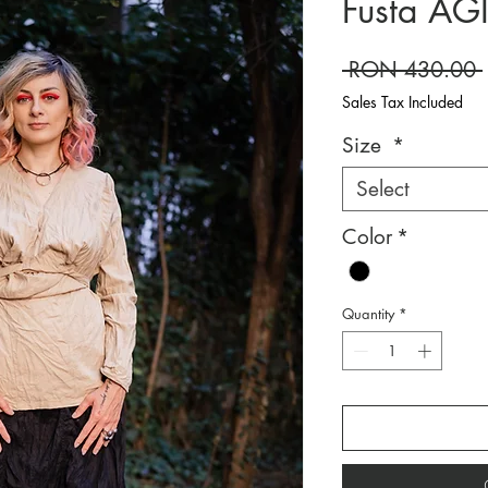
Fusta AG
 RON 430.00 
Sales Tax Included
Size
*
Select
Color
*
Quantity
*