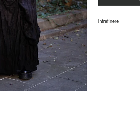
Intretinere
Haine sifonate man
Depozitare: Dupa sp
mana si se innoada