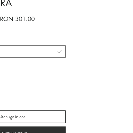
IRA
Regular
Sale
RON 301.00
Price
Price
Adauga in cos
Cumpara acum