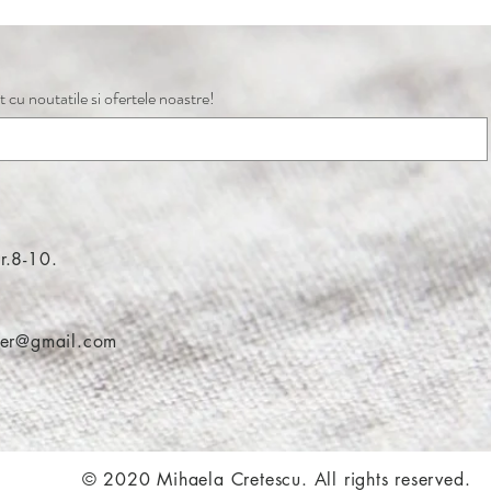
t cu noutatile si ofertele noastre!
r.8-10.
6
lier@gmail.com
© 2020 Mihaela Cretescu. All rights reserved.