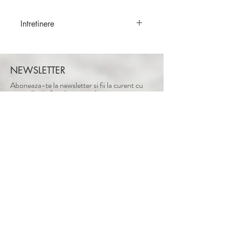
Intretinere
Haine sifonate manual. Nu
necesita calcare.
Depozitare: Dupa spalare si
NEWSLETTER
uscare, se rasucesc pe mana si se
Aboneaza-te la newsletter si fii la curent cu
innoada.
noutatile si ofertele noastre!
ABONEAZA-TE
Adresa: Intrarea Bogdanita nr.8-10.
Bucuresti, Romania
Tel:
+40 721 875 896
Email:
mihaelacretescuatelier@gmail.com
Confidentialitate