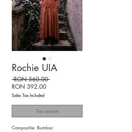
Rochie UIA
Regular
 RON 560.00 
Sale
Price
RON 392.00
Price
Sales Tax Included
Stoc epuizat
Compozitie: Bumbac