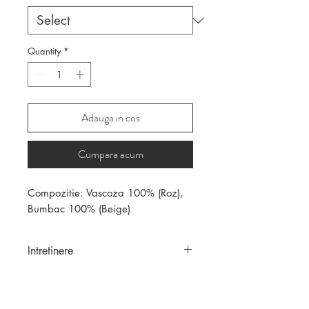
Quantity
*
Adauga in cos
Cumpara acum
Compozitie: Vascoza 100% (Roz),
Bumbac 100% (Beige)
Intretinere
Haine sifonate manual. Nu
necesita calcare.