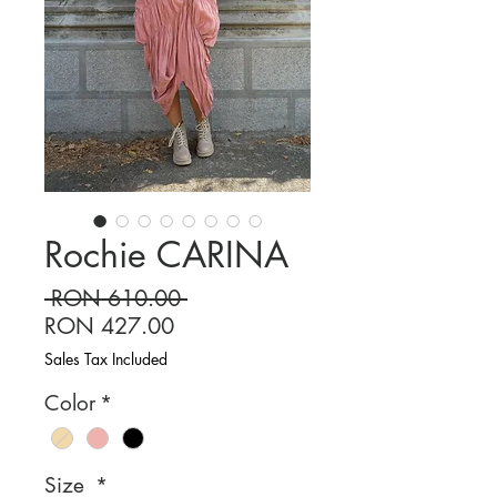
Rochie CARINA
Regular
 RON 610.00 
Sale
Price
RON 427.00
Price
Sales Tax Included
Color
*
Size
*