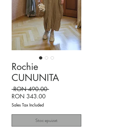
Rochie
CUNUNITA
Regular
 RON 490.00 
Sale
Price
RON 343.00
Price
Sales Tax Included
Stoc epuizat