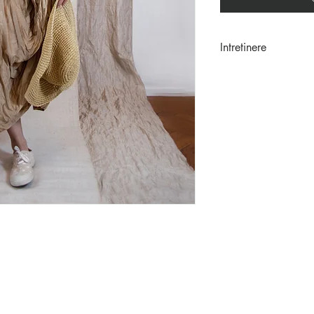
Intretinere
Haine sifonate man
Depozitare: Dupa sp
mana si se innoada