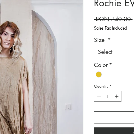
Rochie E
 RON 740.00 
Sales Tax Included
Size
*
Select
Color
*
Quantity
*