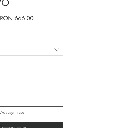
VO
Regular
Sale
RON 666.00
Price
Price
Adauga in cos
Cumpara acum