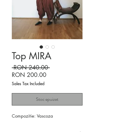
Top MIRA
Regular
 RON 240.00 
Sale
Price
RON 200.00
Price
Sales Tax Included
Stoc epuizat
Compozitie: Vascoza