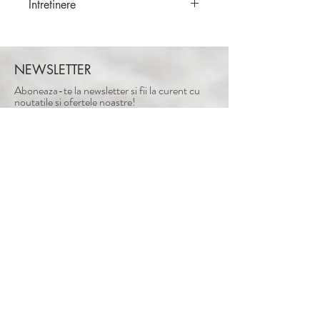
Intretinere
Haine sifonate manual. Nu
necesita calcare.
Depozitare: Dupa spalare si
NEWSLETTER
uscare, se rasucesc pe mana si se
Aboneaza-te la newsletter si fii la curent cu
innoada.
noutatile si ofertele noastre!
ABONEAZA-TE
Adresa: Intrarea Bogdanita nr.8-10.
Bucuresti, Romania
Tel:
+40 721 875 896
Email:
mihaelacretescuatelier@gmail.com
Confidentialitate
Plata, livrare & retur
Garantie si reclamatii