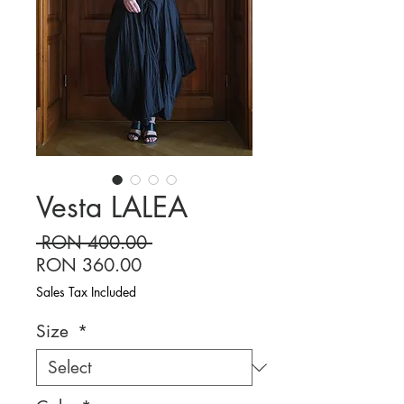
Vesta LALEA
Regular
 RON 400.00 
Sale
Price
RON 360.00
Price
Sales Tax Included
Size
*