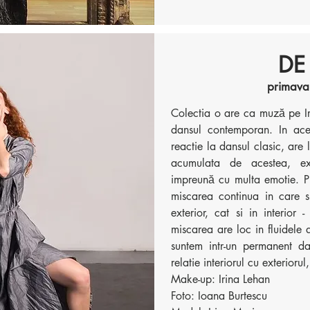
DE
primava
Colectia o are ca muză pe Ir
dansul contemporan. In ace
reactie la dansul clasic, are 
acumulata de acestea, exp
impreună cu multa emotie. P
miscarea continua in care s
exterior, cat si in interior
miscarea are loc in fluidele 
suntem intr-un permanent d
relatie interiorul cu exterioru
Make-up: Irina Lehan
Foto: Ioana Burtescu