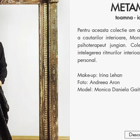
META
toamna - 
Pentru aceasta colectie am a
a cautarilor interioare, Mo
psihoterapeut jungian. Col
intelegerea ritmurilor interio
personal.
Make-up: Irina Lehan
Foto: Andreea Aron
Model: Monica Daniela Gait
Desco