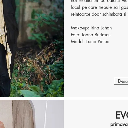
noi se afla un loc cald si vi
locul pe care trebuie sa-l gas
reintoarce doar schimbata si 
Make-up: Irina Lehan
Foto: Ioana Burtescu
Model: Lucia Pintea
Desco
EV
primava