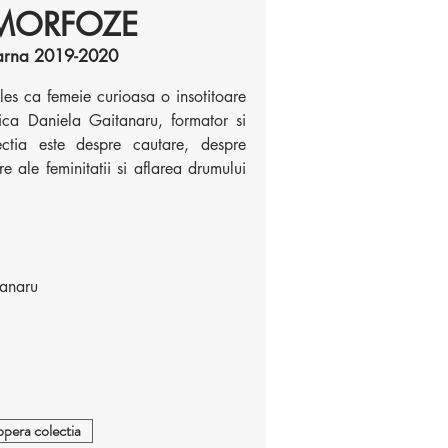
MORFOZE
iarna 2019-2020
les ca femeie curioasa o insotitoare
nica Daniela Gaitanaru, formator si
ectia este despre cautare, despre
are ale feminitatii si aflarea drumului
anaru
pera colectia