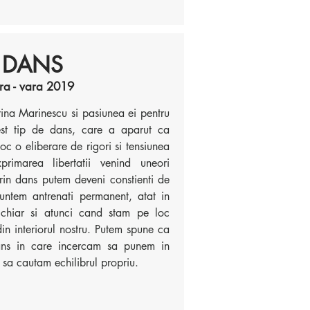
 DANS
ra - vara 2019
ina Marinescu si pasiunea ei pentru
st tip de dans, care a aparut ca
loc o eliberare de rigori si tensiunea
rimarea libertatii venind uneori
rin dans putem deveni constienti de
untem antrenati permanent, atat in
 - chiar si atunci cand stam pe loc
din interiorul nostru. Putem spune ca
ans in care incercam sa punem in
l, sa cautam echilibrul propriu.