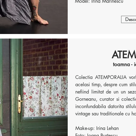
Model: Irina Marinescu
Desco
ATEM
toamna - 
Colectia ATEMPORALIA vorbes
acelasi timp, despre cum stilu
nefiind limitat de un un sez
Gorneanu, curator si colecti
inconfundabila datorita stilu
vintage sau traditionale cu 
Make-up: Irina Lehan
Foto: Ioana Burtescu