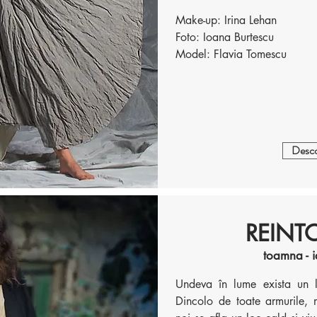
Make-up: Irina Lehan
Foto: Ioana Burtescu
Model: Flavia Tomescu
Desco
REINT
toamna - 
Undeva în lume exista un l
Dincolo de toate armurile, ma