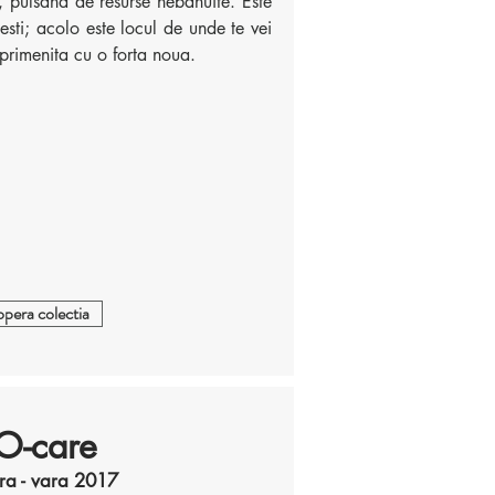
u, pulsand de resurse nebanuite. Este
esti; acolo este locul de unde te vei
primenita cu o forta noua.
pera colectia
O-care
ra - vara 2017