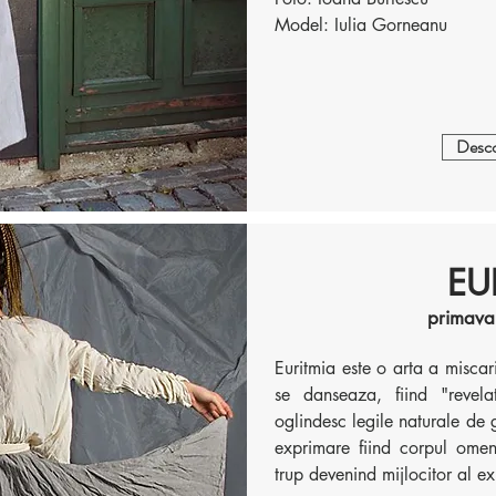
Model: Iulia Gorneanu
Desco
EU
primava
Euritmia este o arta a miscari
se danseaza, fiind "revela
oglindesc legile naturale de g
exprimare fiind corpul omene
trup devenind mijlocitor al ex